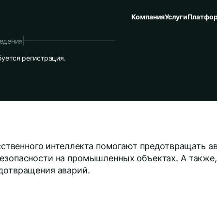
Компания
Услуги
Платфо
едения
буется регистрация.
усственного интеллекта помогают предотвращать а
езопасности на промышленных объектах. А также,
едотвращения аварий.