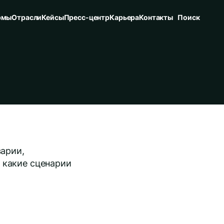
рмы
Отрасли
Кейсы
Пресс-центр
Карьера
Контакты
Поиск
варии,
 какие сценарии