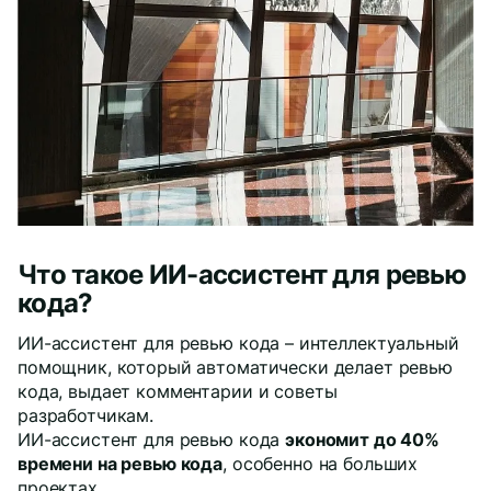
Даю
согласие
на обработку персональных данных
Политика обработки персональных данных
Oтправить
Благодарим за заявку!
После обработки заявки с вами свяжется наш
Что такое ИИ-ассистент для ревью
специалист.
кода?
Не волнуйтесь, если пропустите звонок, мы
ИИ-ассистент для ревью кода – интеллектуальный
обязательно
перезвоним еще раз!
помощник, который автоматически делает ревью
кода, выдает комментарии и советы
разработчикам.
ИИ-ассистент для ревью кода
экономит до 40%
времени на ревью кода
, особенно на больших
проектах.