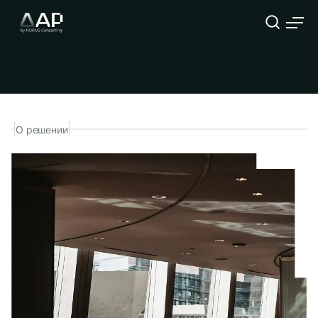
ИИ-ассистент для
ревью кода
О решении
Компания
ФИО
Должность
Телефон
Корпоративный E-mail
Опишите подробнее Вашу задачу