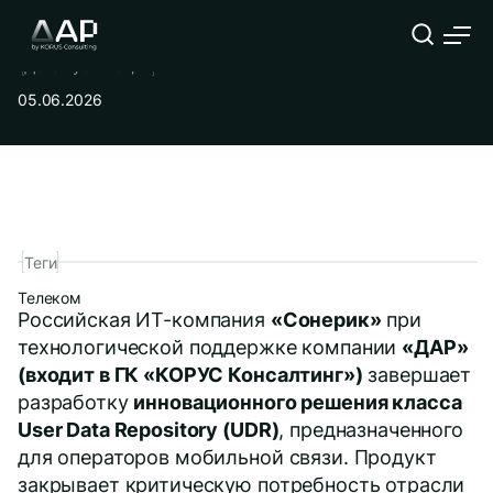
Дата публикации
05.06.2026
Компания
Теги
Телеком
Российская ИТ-компания
«Сонерик»
при
ФИО
Должность
технологической поддержке компании
«ДАР»
(входит в ГК «КОРУС Консалтинг»)
завершает
разработку
Телефон
инновационного решения класса
Корпоративный E-mail
User Data Repository (UDR)
, предназначенного
для операторов мобильной связи. Продукт
Опишите подробнее Вашу задачу
закрывает критическую потребность отрасли