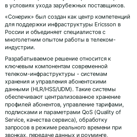
в условиях ухода зарубежных поставщиков.
«Сонерик» был создан как центр компетенций
для поддержки инфраструктуры Ericsson в
России и объединяет специалистов с
Даю
согласие
на обработку персональных данных
многолетним опытом работы в телеком-
Политика обработки персональных данных
индустрии.
Oтправить
Благодарим за заявку!
Разрабатываемое решение относится к
ключевым компонентам современной
телеком-инфраструктуры - системам
После обработки заявки с вами свяжется наш
хранения и управления абонентскими
специалист.
данными (HLR/HSS/UDM). Такие системы
Не волнуйтесь, если пропустите звонок, мы
обеспечивают централизованное хранение
обязательно
перезвоним еще раз!
профилей абонентов, управление тарифами,
подписками и параметрами QoS (Quality of
Service, качества сервиса), обработку
запросов в режиме реального времени при
звонках, передаче данных и роуминге,