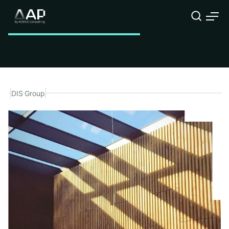
Нужна консультация эксперта
DIS Group
Компания
ФИО
Должность
Телефон
Корпоративный E-mail
Опишите подробнее Вашу задачу