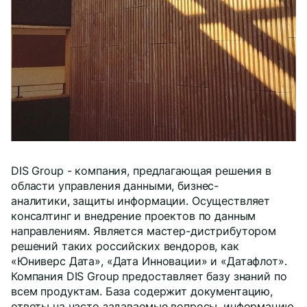
Даю
согласие
на обработку персональных данных
Политика обработки персональных данных
Oтправить
Благодарим за заявку!
После обработки заявки с вами свяжется наш
DIS Group - компания, предлагающая решения в
специалист.
области управления данными, бизнес-
аналитики, защиты информации. Осуществляет
Не волнуйтесь, если пропустите звонок, мы
консалтинг и внедрение проектов по данным
обязательно
перезвоним еще раз!
направлениям. Является мастер-дистрибутором
решений таких российских вендоров, как
«Юниверс Дата», «Дата Инновации» и «Датафлот».
Компания DIS Group предоставляет базу знаний по
всем продуктам. База содержит документацию,
ответы на часто задаваемые вопросы, информацию