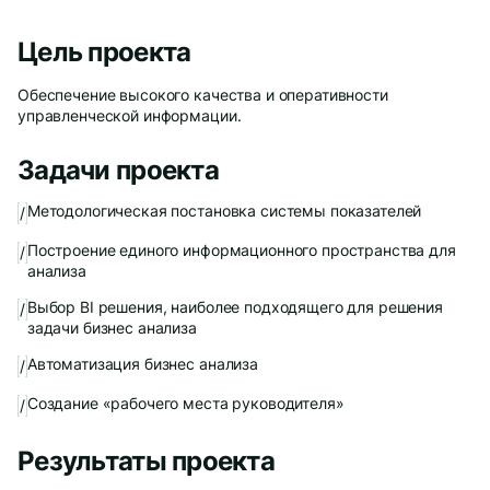
Цель проекта
Обеспечение высокого качества и оперативности
управленческой информации.
Даю
согласие
на обработку персональных данных
Политика обработки персональных данных
Задачи проекта
Oтправить
Благодарим за заявку!
Методологическая постановка системы показателей
/
Построение единого информационного пространства для
/
После обработки заявки с вами свяжется наш
анализа
специалист.
Выбор BI решения, наиболее подходящего для решения
/
задачи бизнес анализа
Не волнуйтесь, если пропустите звонок, мы
обязательно
перезвоним еще раз!
Автоматизация бизнес анализа
/
Создание «рабочего места руководителя»
/
Результаты проекта