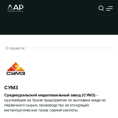
Внедрение системы бизнес-
анализа
О проекте
Компания
ФИО
Должность
СУМЗ
Среднеуральский медеплавильный
завод (СУМЗ)
–
Телефон
Корпоративный E-mail
крупнейшее на Урале предприятие по выплавке меди из
первичного сырья, производству из отходящих
металлургических газов серной кислоты.
Опишите подробнее Вашу задачу