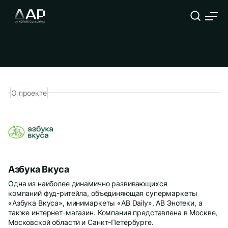
Модернизация аналитической
системы
О проекте
Компания
ФИО
Должность
Азбука Вкуса
Одна из наиболее динамично развивающихся
Телефон
Корпоративный E-mail
компаний фуд-ритейла, объединяющая супермаркеты
«Азбука Вкуса», минимаркеты «AB Daily», АВ Энотеки, а
также интернет-магазин. Компания представлена в Москве,
Опишите подробнее Вашу задачу
Московской области и Санкт-Петербурге.