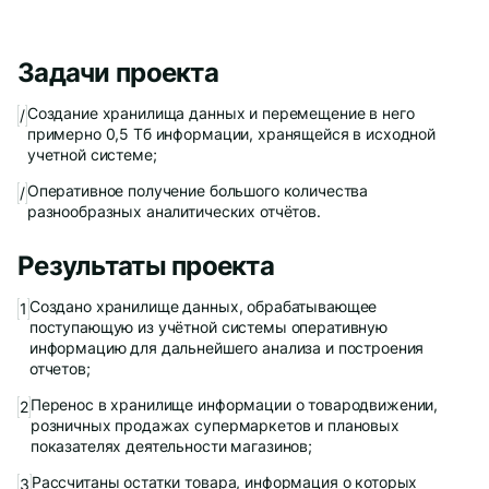
Задачи проекта
Создание хранилища данных и перемещение в него
/
Даю
согласие
на обработку персональных данных
примерно 0,5 Тб информации, хранящейся в исходной
Политика обработки персональных данных
учетной системе;
Oтправить
Оперативное получение большого количества
/
Благодарим за заявку!
разнообразных аналитических отчётов.
Результаты проекта
После обработки заявки с вами свяжется наш
специалист.
Создано хранилище данных, обрабатывающее
поступающую из учётной системы оперативную
Не волнуйтесь, если пропустите звонок, мы
информацию для дальнейшего анализа и построения
обязательно
перезвоним еще раз!
отчетов;
Перенос в хранилище информации о товародвижении,
розничных продажах супермаркетов и плановых
показателях деятельности магазинов;
Рассчитаны остатки товара, информация о которых