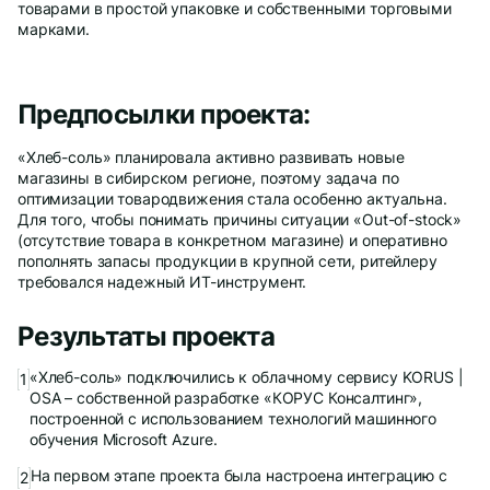
товарами в простой упаковке и собственными торговыми
марками.
Предпосылки проекта:
Даю
согласие
на обработку персональных данных
Политика обработки персональных данных
«Хлеб-соль» планировала активно развивать новые
Oтправить
магазины в сибирском регионе, поэтому задача по
оптимизации товародвижения стала особенно актуальна.
Благодарим за заявку!
Для того, чтобы понимать причины ситуации «Out-of-stock»
(отсутствие товара в конкретном магазине) и оперативно
пополнять запасы продукции в крупной сети, ритейлеру
После обработки заявки с вами свяжется наш
требовался надежный ИТ-инструмент.
специалист.
Результаты проекта
Не волнуйтесь, если пропустите звонок, мы
обязательно
перезвоним еще раз!
«Хлеб-соль» подключились к облачному сервису KORUS |
OSA – собственной разработке «КОРУС Консалтинг»,
построенной с использованием технологий машинного
обучения Microsoft Azure.
На первом этапе проекта была настроена интеграцию с