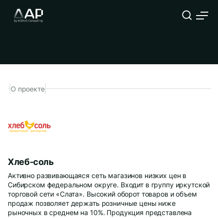
Использование сервиса для
оптимизации товародвижения
О проекте
Компания
ФИО
Должность
Хлеб-соль
Активно развивающаяся сеть магазинов низких цен в
Телефон
Корпоративный E-mail
Сибирском федеральном округе. Входит в группу иркутской
торговой сети «Слата». Высокий оборот товаров и объем
продаж позволяет держать розничные цены ниже
Опишите подробнее Вашу задачу
рыночных в среднем на 10%. Продукция представлена