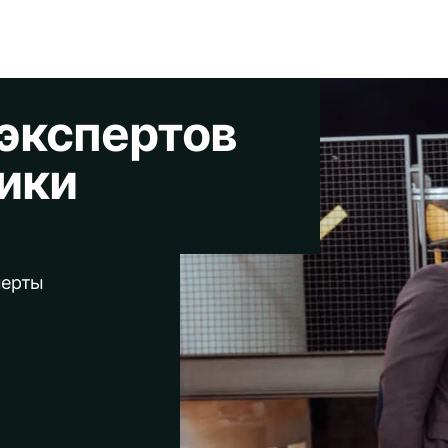
 экспертов
тики
перты