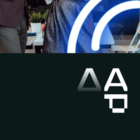
ния
Должность
он
Корпоративный E-mail
е подробнее Вашу задачу
ю
согласие
на обработку персональных
Oтправить
ных