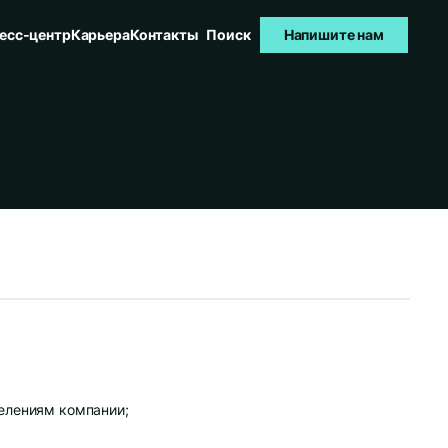
есс-центр
Карьера
Контакты
Поиск
Напишите нам
делениям компании;