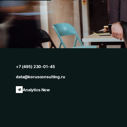
Компа
ФИО
+7 (495) 230-01-45
Телеф
data@korusconsulting.ru
Опишит
Analytics Now
Да
дан